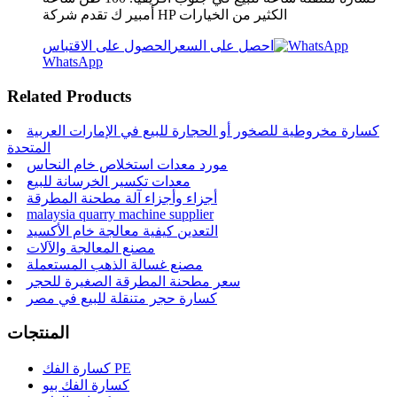
أمبير ك تقدم شركة HP الكثير من الخيارات
احصل على السعر
الحصول على الاقتباس
WhatsApp
Related Products
كسارة مخروطية للصخور أو الحجارة للبيع في الإمارات العربية
المتحدة
مورد معدات استخلاص خام النحاس
معدات تكسير الخرسانة للبيع
أجزاء وأجزاء آلة مطحنة المطرقة
malaysia quarry machine supplier
التعدين كيفية معالجة خام الأكسيد
مصنع المعالجة والآلات
مصنع غسالة الذهب المستعملة
سعر مطحنة المطرقة الصغيرة للحجر
كسارة حجر متنقلة للبيع في مصر
المنتجات
كسارة الفك PE
كسارة الفك بيو