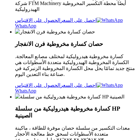
شركة FTM Machinery أيضًا محطة التكسير المخروطية
الهيدروليكية
احصل على السعر
الحصول على الاقتباس
WhatsApp
حصان كسارة مخروطية فرن الانفجار
كسارة مخروطية هيدروليكية لمختلف مصانع المعالجة.
الكسارة المخروطية الهيدروليكية متعددة الأسطوانات هي
منتج جديد تمامًا يحل محل الكسارة المخروطية الزنبركية في
صناعة بناء التعدين اليوم.
احصل على السعر
الحصول على الاقتباس
WhatsApp
كسارة مخروطية هيدروليكية من سلسلة HP
الصينية
معدات التكسير من سلسلة حصان موفرة للطاقة ، ماكينة
متعددة الأسطوانات لسحق خط معالجة الأحجار
٧٢٬٩١٢٫٧٣-‏٧٤٬٧٨٢٫٢٨ د.إ.‏ لمين: 1 مجموعة